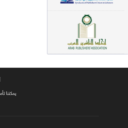
معاجم لغوية (89)
سيرة نبوية وتصوف (81)
فقه (80)
دراسات إسلامية (75)
شعر (72)
علوم قرآن (66)
أ
علوم حديث (64)
روايات (63)
يمكننا تأمين طلبا
قصص للأطفال (63)
فقه عام وأحكام فقهية (62)
قراءات (61)