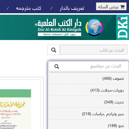
عرض السله
تعريف بالدار
كتب مترجمه
/
/
تصوف (466)
دوريات-مجلات (413)
حديث (348)
سير وتراجم ,دراسات (218)
نحو (188)