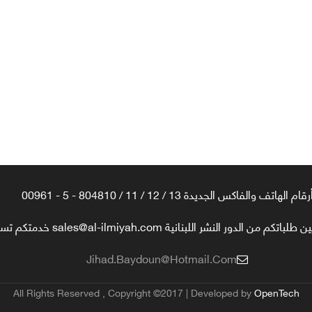
رقام الهاتف والفاكس الجديدة 13 / 12 / 11 / 804810 - 5 - 00961
تكم من الدور النشر اللبنانية sales@al-ilmiyah.com خدمتكم تسعدنا
Jihad.baydoun@hotmail.com
All Rights Reserved , Copyright ©2017 | Developed by
OpenTech