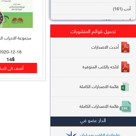
أدب (161)
أصول فقه (158)
تحميل قوائم المنشورات
عقيدة (144)
مجموعة الاحزاب الش
تاريخ (138)
أحدث الاصدارات
2020-12-18
فقه شافعي (132)
14$
لائحه يالكتب المتوفرة
فقه حنفي (113)
فقه مالكي (112)
قائمة الاصدارات الكاملة
تفسير قرآن (106)
قائمة الاصدارات الكاملة
علم كلام (96)
الدار عضو في
أخلاق وتصوف (91)
سير وتراجم (90)