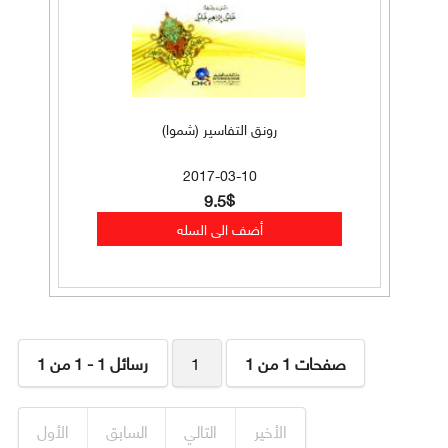
رونق التفاسير (شموا)
2017-03-10
9.5$
صفحات 1 من 1
1
رسائل 1 - 1 من 1
الأخير
التالي
السابق
الأول