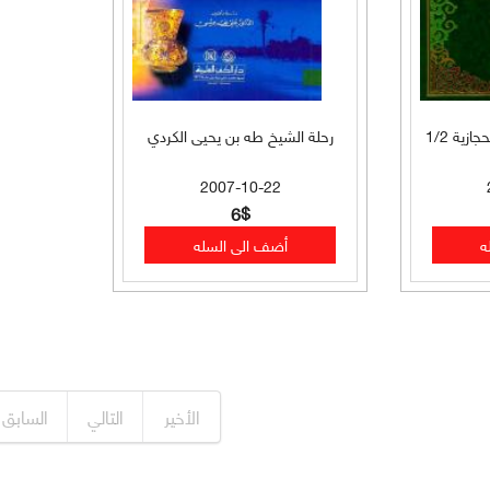
زية 1/2
رحلة الشيخ طه بن يحيى الكردي
2007-10-22
6$
الأخير
التالي
السابق