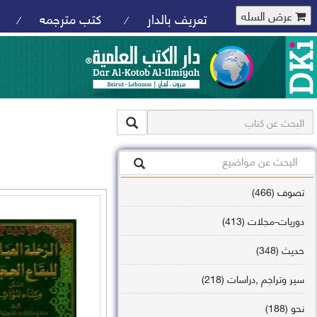
عرض السله
تعريف بالدار
كتب مترجمه
/
/
تصوف (466)
دوريات-مجلات (413)
حديث (348)
سير وتراجم ,دراسات (218)
نحو (188)