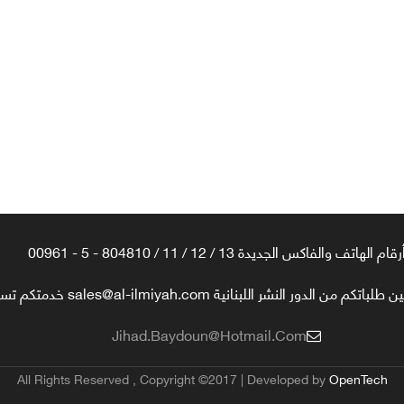
رقام الهاتف والفاكس الجديدة 13 / 12 / 11 / 804810 - 5 - 00961
تكم من الدور النشر اللبنانية sales@al-ilmiyah.com خدمتكم تسعدنا
Jihad.baydoun@hotmail.com
All Rights Reserved , Copyright ©2017 | Developed by
OpenTech