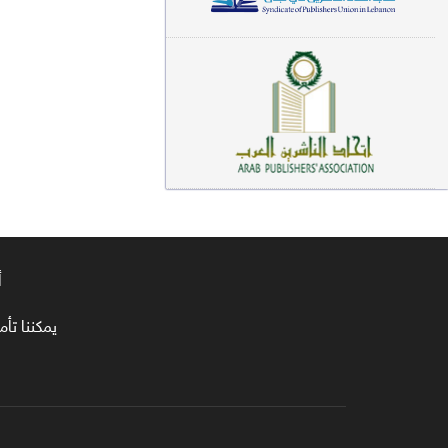
معاجم لغوية (89)
سيرة نبوية وتصوف (81)
فقه (80)
دراسات إسلامية (75)
شعر (72)
علوم قرآن (66)
أ
علوم حديث (64)
روايات (63)
يمكننا تأمين طلبا
قصص للأطفال (63)
فقه عام وأحكام فقهية (62)
قراءات (61)