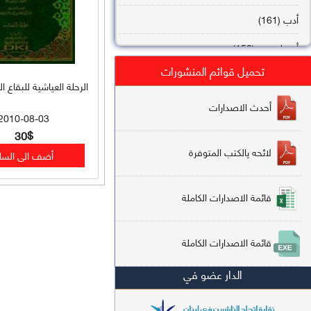
أدب (161)
أصول فقه (158)
تحميل قوائم المنشورات
عقيدة (144)
الرحلة العياشية للبقاع الحجا
تاريخ (138)
أحدث الاصدارات
2010-08-03
فقه شافعي (132)
30$
لائحه يالكتب المتوفرة
فقه حنفي (113)
فقه مالكي (112)
قائمة الاصدارات الكاملة
تفسير قرآن (106)
قائمة الاصدارات الكاملة
علم كلام (96)
الدار عضو في
أخلاق وتصوف (91)
سير وتراجم (90)