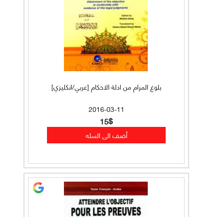
بلوغ المرام من ادلة الاحكام [عربي/انكليزي]
2016-03-11
15$