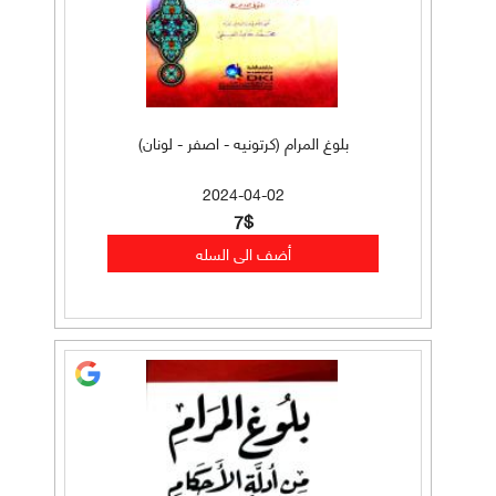
بلوغ المرام (كرتونيه - اصفر - لونان)
2024-04-02
7$