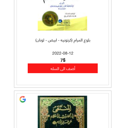
بلوغ المرام (كرتونيه - ابيض - لونان)
2022-08-12
7$