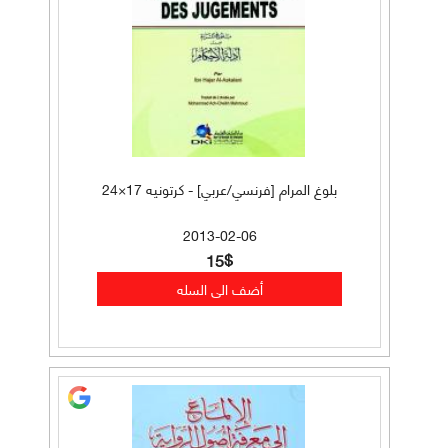
بلوغ المرام [فرنسي/عربي] - كرتونيه 17×24
2013-02-06
15$