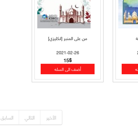
ة
من على المنبر [انكليزي]
2021-02-26
15$
الأخير
التالي
السابق