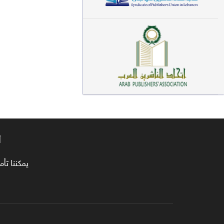
معاجم لغوية (89)
سيرة نبوية وتصوف (81)
فقه (80)
دراسات إسلامية (75)
شعر (72)
علوم قرآن (66)
أ
علوم حديث (64)
روايات (63)
يمكننا تأمين طلبا
قصص للأطفال (63)
فقه عام وأحكام فقهية (62)
قراءات (61)