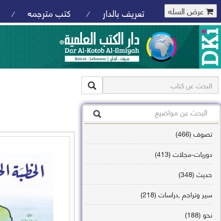
عرض السله
تعريف بالدار
كتب مترجمه
/
/
تصوف (466)
دوريات-مجلات (413)
حديث (348)
سير وتراجم ,دراسات (218)
نحو (188)