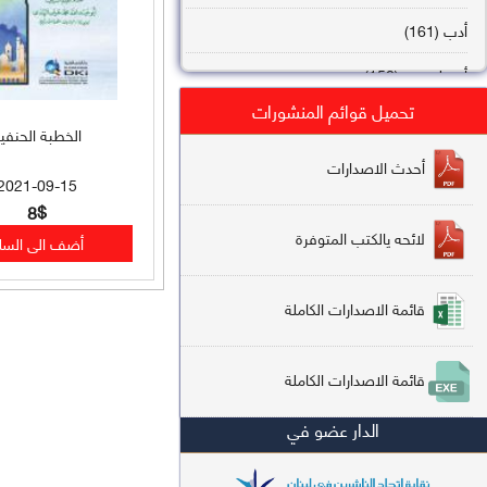
أدب (161)
أصول فقه (158)
تحميل قوائم المنشورات
عقيدة (144)
الخطبة الحنفي
تاريخ (138)
أحدث الاصدارات
2021-09-15
فقه شافعي (132)
8$
لائحه يالكتب المتوفرة
فقه حنفي (113)
فقه مالكي (112)
قائمة الاصدارات الكاملة
تفسير قرآن (106)
قائمة الاصدارات الكاملة
علم كلام (96)
الدار عضو في
أخلاق وتصوف (91)
سير وتراجم (90)