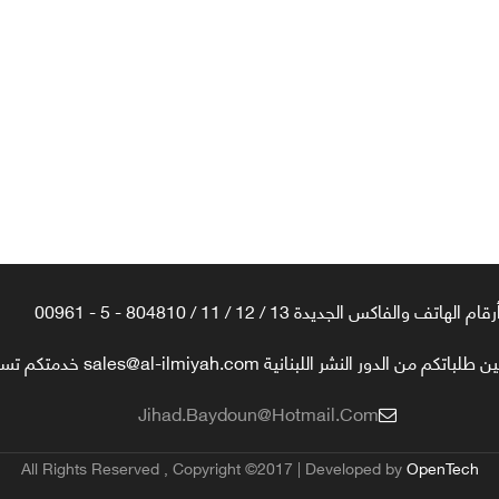
رقام الهاتف والفاكس الجديدة 13 / 12 / 11 / 804810 - 5 - 00961
تكم من الدور النشر اللبنانية sales@al-ilmiyah.com خدمتكم تسعدنا
Jihad.baydoun@hotmail.com
All Rights Reserved , Copyright ©2017 | Developed by
OpenTech