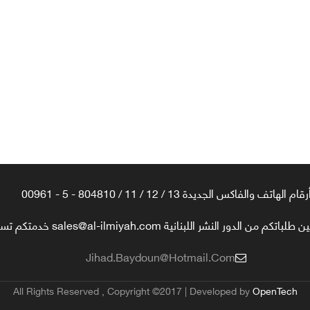
رقام الهاتف والفاكس الجديدة 13 / 12 / 11 / 804810 - 5 - 00961
تكم من الدور النشر اللبنانية sales@al-ilmiyah.com خدمتكم تسعدنا
Jihad.baydoun@hotmail.com
All Rights Reserved , Copyright ©2017 | Developed by
OpenTech