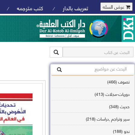
عرض السله
تعريف بالدار
كتب مترجمه
/
/
تصوف (466)
دوريات-مجلات (413)
حديث (348)
سير وتراجم ,دراسات (218)
نحو (188)