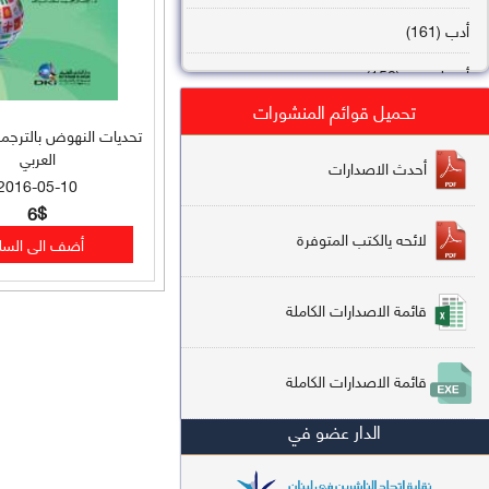
أدب (161)
أصول فقه (158)
تحميل قوائم المنشورات
عقيدة (144)
تحديات النهوض بالترجمة
العربي
تاريخ (138)
أحدث الاصدارات
2016-05-10
فقه شافعي (132)
6$
لائحه يالكتب المتوفرة
فقه حنفي (113)
فقه مالكي (112)
قائمة الاصدارات الكاملة
تفسير قرآن (106)
قائمة الاصدارات الكاملة
علم كلام (96)
الدار عضو في
أخلاق وتصوف (91)
سير وتراجم (90)