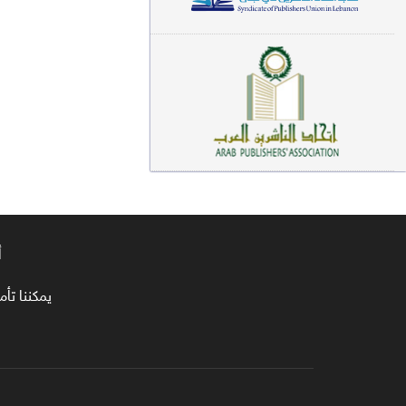
معاجم لغوية (89)
سيرة نبوية وتصوف (81)
فقه (80)
دراسات إسلامية (75)
شعر (72)
علوم قرآن (66)
أ
علوم حديث (64)
روايات (63)
يمكننا تأمين طلبا
قصص للأطفال (63)
فقه عام وأحكام فقهية (62)
قراءات (61)