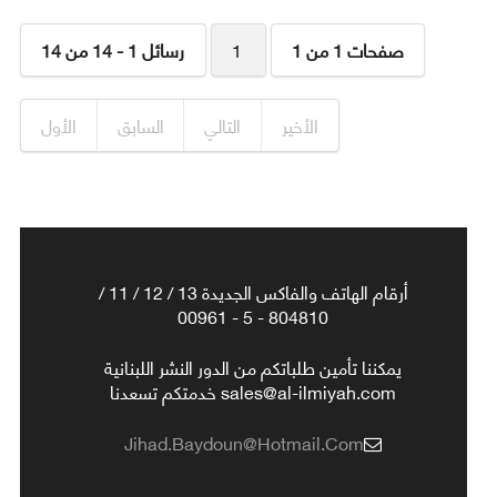
صفحات 1 من 1
1
رسائل 1 - 14 من 14
الأخير
التالي
السابق
الأول
أرقام الهاتف والفاكس الجديدة 13 / 12 / 11 /
804810 - 5 - 00961
يمكننا تأمين طلباتكم من الدور النشر اللبنانية
sales@al-ilmiyah.com خدمتكم تسعدنا
Jihad.baydoun@hotmail.com