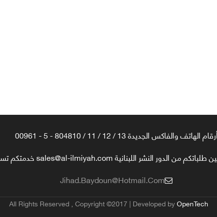
رقام الهاتف والفاكس الجديدة 13 / 12 / 11 / 804810 - 5 - 00961
تكم من الدور النشر اللبنانية sales@al-ilmiyah.com خدمتكم تسعدنا
Jihad.baydoun@hotmail.com
All Rights Reserved , Copyright ©2017 | Developed by
OpenTech