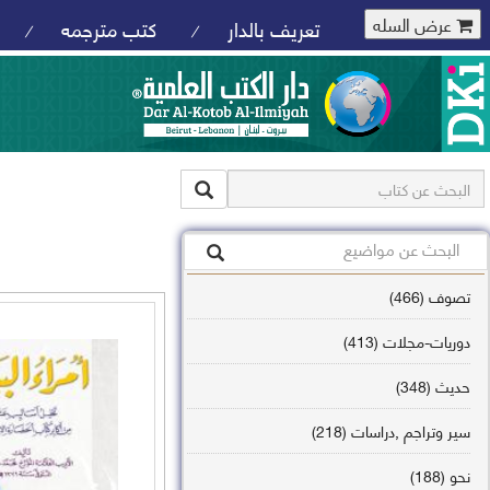
عرض السله
تعريف بالدار
كتب مترجمه
/
/
تصوف (466)
دوريات-مجلات (413)
حديث (348)
سير وتراجم ,دراسات (218)
نحو (188)