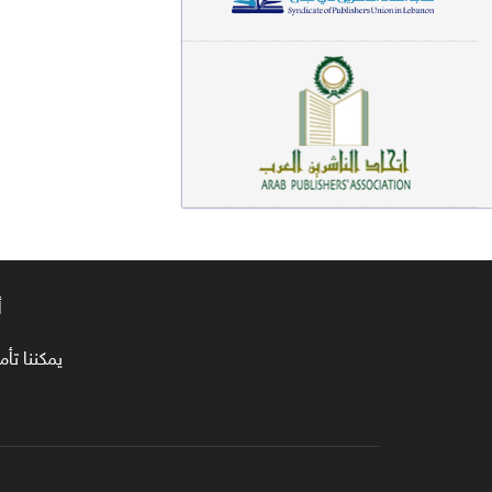
معاجم لغوية (89)
سيرة نبوية وتصوف (81)
فقه (80)
دراسات إسلامية (75)
شعر (72)
علوم قرآن (66)
أ
علوم حديث (64)
روايات (63)
يمكننا تأمين طلبا
قصص للأطفال (63)
فقه عام وأحكام فقهية (62)
قراءات (61)