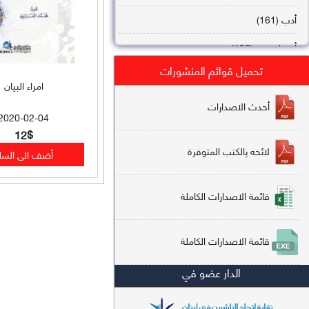
أدب (161)
أصول فقه (158)
تحميل قوائم المنشورات
عقيدة (144)
امراء البيان
تاريخ (138)
أحدث الاصدارات
2020-02-04
فقه شافعي (132)
12$
لائحه يالكتب المتوفرة
فقه حنفي (113)
فقه مالكي (112)
قائمة الاصدارات الكاملة
تفسير قرآن (106)
قائمة الاصدارات الكاملة
علم كلام (96)
الدار عضو في
أخلاق وتصوف (91)
سير وتراجم (90)