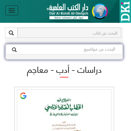
le
on
دراسات - أدب - معاجم