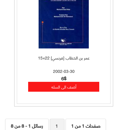
عمر بن الخطاب [فرنسي] 22×15
2002-03-30
6$
صفحات 1 من 1
1
رسائل 1 - 8 من 8