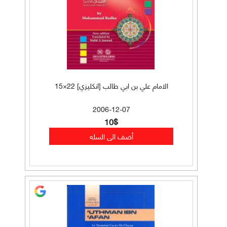
الامام علي بن ابي طالب [انكليزي] 22×15
2006-12-07
10$