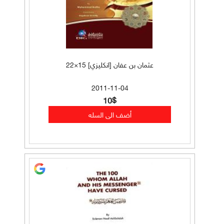
عثمان بن عفان [انكليزي] 15×22
2011-11-04
10$