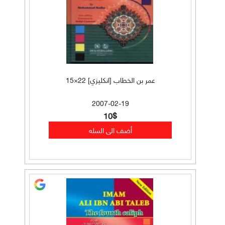
عمر بن الخطاب [انكليزي] 22×15
2007-02-19
10$