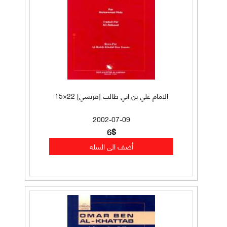
الامام علي بن ابي طالب [فرنسي] 22×15
2002-07-09
6$