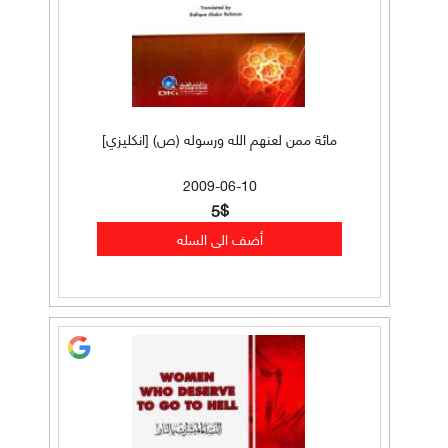
مائة ممن لعنهم الله ورسوله (ص) [انكليزي]
2009-06-10
5$