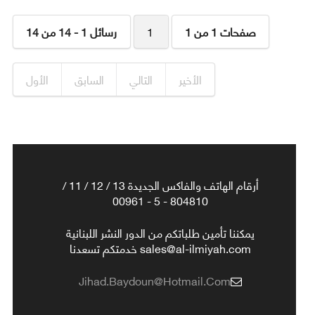
صفحات 1 من 1
1
رسائل 1 - 14 من 14
الأخير
التالي
السابق
الأول
أرقام الهاتف والفاكس الجديدة 13 / 12 / 11 /
804810 - 5 - 00961
يمكننا تأمين طلباتكم من الدور النشر اللبنانية
sales@al-ilmiyah.com خدمتكم تسعدنا
Jihad.baydoun@hotmail.com