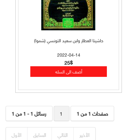
حاشيتا العطار وابن سعيد التونسي (شموا)
2022-04-14
25$
صفحات 1 من 1
1
رسائل 1 - 1 من 1
الأخير
التالي
السابق
الأول