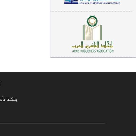
معاجم لغوية (89)
سيرة نبوية وتصوف (81)
فقه (80)
دراسات إسلامية (75)
شعر (72)
علوم قرآن (66)
أ
علوم حديث (64)
روايات (63)
يمكننا تأمين طلبا
قصص للأطفال (63)
فقه عام وأحكام فقهية (62)
قراءات (61)