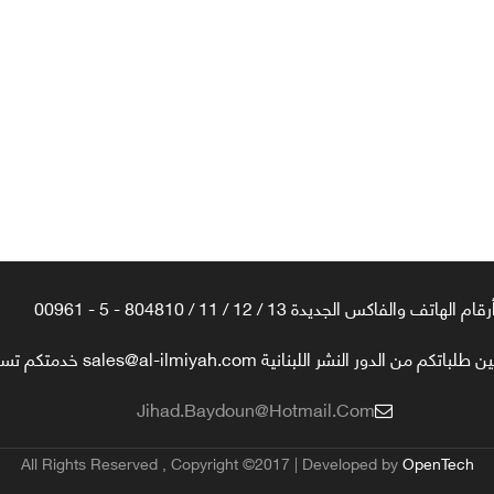
رقام الهاتف والفاكس الجديدة 13 / 12 / 11 / 804810 - 5 - 00961
تكم من الدور النشر اللبنانية sales@al-ilmiyah.com خدمتكم تسعدنا
Jihad.baydoun@hotmail.com
All Rights Reserved , Copyright ©2017 | Developed by
OpenTech