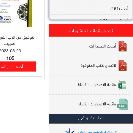
أدب (161)
أصول فقه (158)
تحميل قوائم المنشورات
عقيدة (144)
التوفيق من الرب القري
المجيب
تاريخ (138)
أحدث الاصدارات
2023-05-23
فقه شافعي (132)
10$
لائحه يالكتب المتوفرة
فقه حنفي (113)
فقه مالكي (112)
قائمة الاصدارات الكاملة
تفسير قرآن (106)
قائمة الاصدارات الكاملة
علم كلام (96)
الدار عضو في
أخلاق وتصوف (91)
سير وتراجم (90)