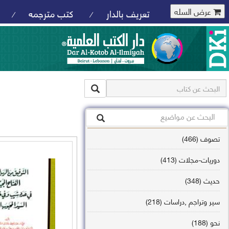
عرض السله
تعريف بالدار
كتب مترجمه
/
/
تصوف (466)
دوريات-مجلات (413)
حديث (348)
سير وتراجم ,دراسات (218)
نحو (188)