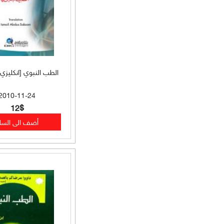
بلاغة (58)
لغة (56)
علوم الحديث (56)
الطب النبوي [انكليزي] 22×5
حديث وأخلاق (52)
2010-11-24
سير وتراجم وحديث (52)
12$
دراسات فقهية (46)
أدعية وأذكار وتصوف (40)
أحكام فقهية (35)
حديث وسير وتراجم (35)
شرح حديث (34)
طب وطب أعشاب (34)