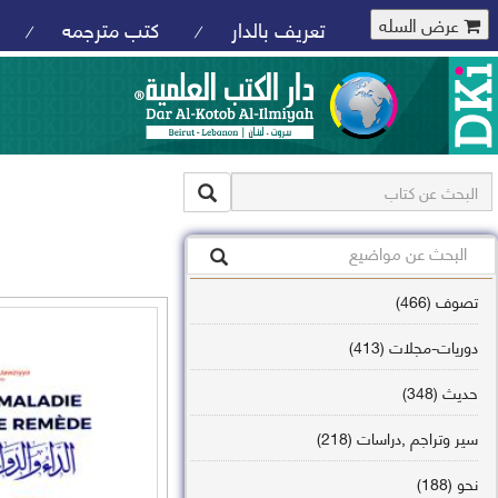
عرض السله
تعريف بالدار
كتب مترجمه
/
/
تصوف (466)
دوريات-مجلات (413)
حديث (348)
سير وتراجم ,دراسات (218)
نحو (188)