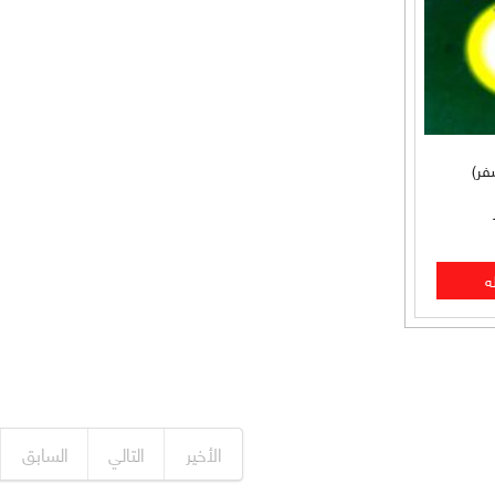
فر)
الأخير
التالي
السابق