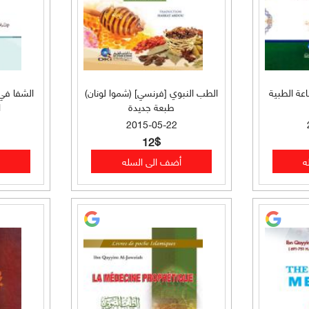
اعة الطبية
الطب النبوي [فرنسي] (شموا لونان)
الشفا في
طبعة جديدة
ا
2015-05-22
12$