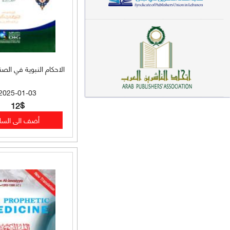
معاجم لغوية (89)
سيرة نبوية وتصوف (81)
فقه (80)
الاحكام النبوية في الصن
دراسات إسلامية (75)
2025-01-03
شعر (72)
12$
علوم قرآن (66)
علوم حديث (64)
روايات (63)
قصص للأطفال (63)
فقه عام وأحكام فقهية (62)
قراءات (61)