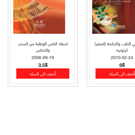
ي الطب والحكمة (اصفر)
اسعاد الناس للوقاية من السحر
كرتونيه
والخناس
2006-09-19
2010-02-24
3.5$
6$