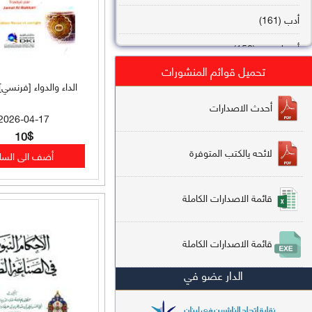
أدب (161)
أصول فقه (158)
تحميل قوائم المنشورات
عقيدة (144)
الداء والدواء [فرنسي]
تاريخ (138)
أحدث الاصدارات
2026-04-17
فقه شافعي (132)
10$
لائحه يالكتب المتوفرة
فقه حنفي (113)
فقه مالكي (112)
قائمة الاصدارات الكاملة
تفسير قرآن (106)
قائمة الاصدارات الكاملة
علم كلام (96)
الدار عضو في
أخلاق وتصوف (91)
سير وتراجم (90)