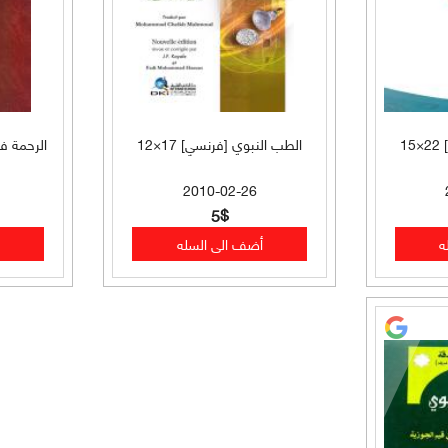
1
الطب النبوي [فرنسي] 17×12
الرحمة ف
2010-02-26
5$