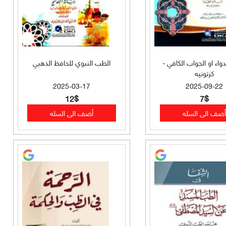
لدواء او الجواب الكافي -
الطب النبوي للحافظ الذهبي
كرتونيه
2025-03-17
2025-09-22
12$
7$