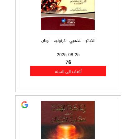
الكبائر - للذهبي - كرتونيه - لونان
2025-08-25
7$