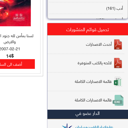
أدب (161)
أصول فقه (158)
تحميل قوائم المنشورات
عقيدة (144)
لسنا بمأمن لله جنود 
والارض
تاريخ (138)
أحدث الاصدارات
2007-02-21
فقه شافعي (132)
14$
لائحه يالكتب المتوفرة
فقه حنفي (113)
فقه مالكي (112)
قائمة الاصدارات الكاملة
تفسير قرآن (106)
قائمة الاصدارات الكاملة
علم كلام (96)
الدار عضو في
أخلاق وتصوف (91)
سير وتراجم (90)