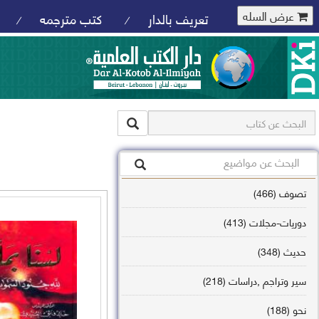
عرض السله
تعريف بالدار
كتب مترجمه
/
/
تصوف (466)
دوريات-مجلات (413)
حديث (348)
سير وتراجم ,دراسات (218)
نحو (188)