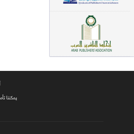
معاجم لغوية (89)
سيرة نبوية وتصوف (81)
فقه (80)
دراسات إسلامية (75)
شعر (72)
علوم قرآن (66)
أ
علوم حديث (64)
روايات (63)
يمكننا تأمين طلبا
قصص للأطفال (63)
فقه عام وأحكام فقهية (62)
قراءات (61)