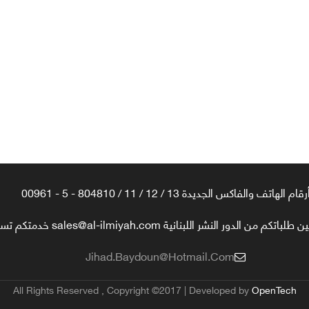
رقام الهاتف والفاكس الجديدة 13 / 12 / 11 / 804810 - 5 - 00961
تكم من الدور النشر اللبنانية sales@al-ilmiyah.com خدمتكم تسعدنا
Jihad.baydoun@hotmail.com
All Rights Reserved , Copyright ©2017 | Developed by
OpenTech