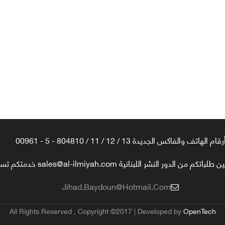
رقام الهاتف والفاكس الجديدة 13 / 12 / 11 / 804810 - 5 - 00961
تكم من الدور النشر اللبنانية sales@al-ilmiyah.com خدمتكم تسعدنا
Jihad.baydoun@hotmail.com
All Rights Reserved , Copyright ©2017 | Developed by
OpenTech