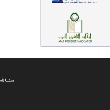
معاجم لغوية (89)
سيرة نبوية وتصوف (81)
فقه (80)
دراسات إسلامية (75)
شعر (72)
علوم قرآن (66)
أ
علوم حديث (64)
روايات (63)
يمكننا تأمين طلبا
قصص للأطفال (63)
فقه عام وأحكام فقهية (62)
قراءات (61)