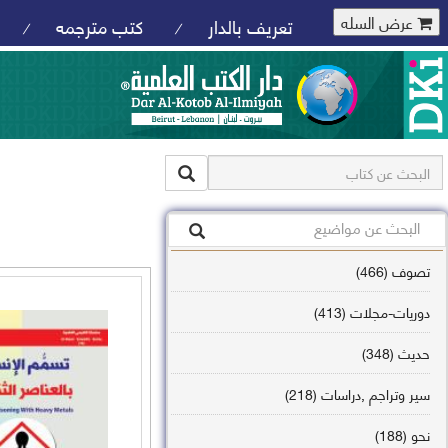
عرض السله
تعريف بالدار
كتب مترجمه
/
/
تصوف (466)
دوريات-مجلات (413)
حديث (348)
سير وتراجم ,دراسات (218)
نحو (188)