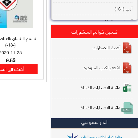
أدب (161)
أصول فقه (158)
تحميل قوائم المنشورات
عقيدة (144)
تسمم الانسان بالعناصر
(-18-)
تاريخ (138)
أحدث الاصدارات
2020-11-25
فقه شافعي (132)
9.5$
لائحه يالكتب المتوفرة
فقه حنفي (113)
فقه مالكي (112)
قائمة الاصدارات الكاملة
تفسير قرآن (106)
قائمة الاصدارات الكاملة
علم كلام (96)
الدار عضو في
أخلاق وتصوف (91)
سير وتراجم (90)