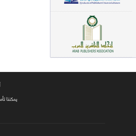
معاجم لغوية (89)
سيرة نبوية وتصوف (81)
فقه (80)
دراسات إسلامية (75)
شعر (72)
علوم قرآن (66)
أ
علوم حديث (64)
روايات (63)
يمكننا تأمين طلبا
قصص للأطفال (63)
فقه عام وأحكام فقهية (62)
قراءات (61)