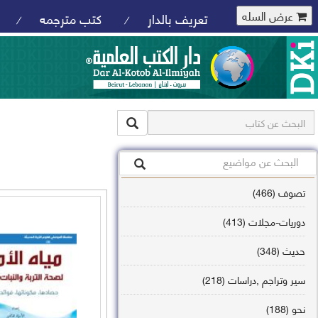
عرض السله
تعريف بالدار
كتب مترجمه
/
/
تصوف (466)
دوريات-مجلات (413)
حديث (348)
سير وتراجم ,دراسات (218)
نحو (188)