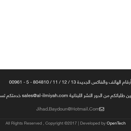
رقام الهاتف والفاكس الجديدة 13 / 12 / 11 / 804810 - 5 - 00961
تكم من الدور النشر اللبنانية sales@al-ilmiyah.com خدمتكم تسعدنا
Jihad.baydoun@hotmail.com
All Rights Reserved , Copyright ©2017 | Developed by
OpenTech