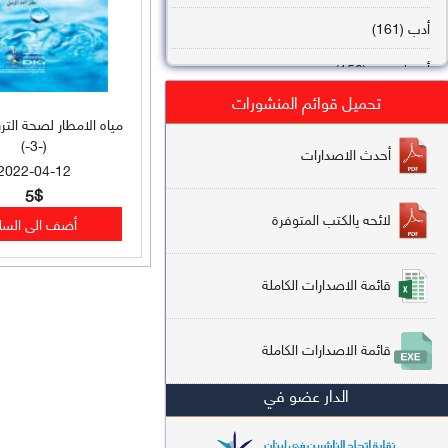
أدب (161)
أصول فقه (158)
تحميل قوائم المنشورات
عقيدة (144)
مياه الامطار لصحة الترب
(-3-)
تاريخ (138)
أحدث الاصدارات
2022-04-12
فقه شافعي (132)
5$
لائحه يالكتب المتوفرة
فقه حنفي (113)
فقه مالكي (112)
قائمة الاصدارات الكاملة
تفسير قرآن (106)
قائمة الاصدارات الكاملة
علم كلام (96)
الدار عضو في
أخلاق وتصوف (91)
سير وتراجم (90)