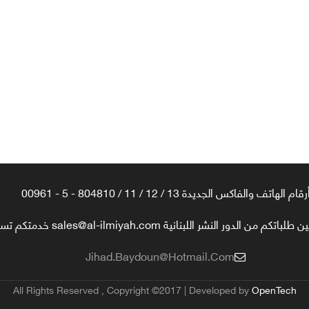
رقام الهاتف والفاكس الجديدة 13 / 12 / 11 / 804810 - 5 - 00961
تكم من الدور النشر اللبنانية sales@al-ilmiyah.com خدمتكم تسعدنا
Jihad.baydoun@hotmail.com
All Rights Reserved , Copyright ©2017 | Developed by
OpenTech