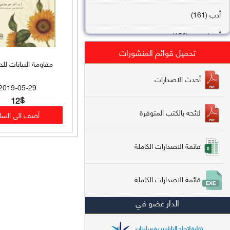
أدب (161)
أصول فقه (158)
تحميل قوائم المنشورات
عقيدة (144)
مقاومة النباتات لل
تاريخ (138)
أحدث الاصدارات
2019-05-29
فقه شافعي (132)
12$
لائحه يالكتب المتوفرة
فقه حنفي (113)
فقه مالكي (112)
قائمة الاصدارات الكاملة
تفسير قرآن (106)
قائمة الاصدارات الكاملة
علم كلام (96)
الدار عضو في
أخلاق وتصوف (91)
سير وتراجم (90)