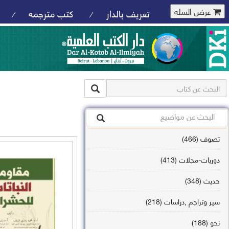
عرض السله
تعريف بالدار
كتب مترجمه
/
/
تصوف (466)
دوريات-مجلات (413)
حديث (348)
سير وتراجم ,دراسات (218)
نحو (188)