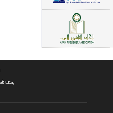
معاجم لغوية (89)
سيرة نبوية وتصوف (81)
فقه (80)
دراسات إسلامية (75)
شعر (72)
علوم قرآن (66)
أ
علوم حديث (64)
روايات (63)
يمكننا تأمين طلبا
قصص للأطفال (63)
فقه عام وأحكام فقهية (62)
قراءات (61)