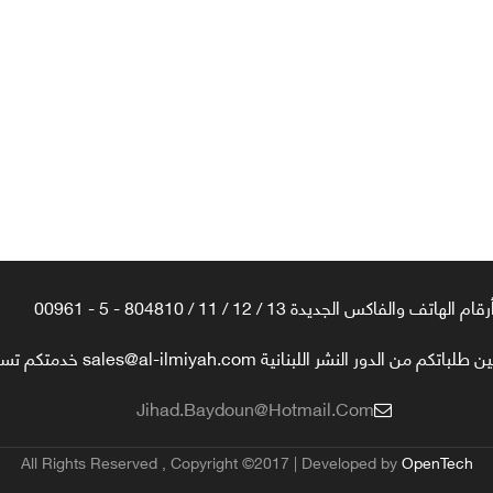
رقام الهاتف والفاكس الجديدة 13 / 12 / 11 / 804810 - 5 - 00961
تكم من الدور النشر اللبنانية sales@al-ilmiyah.com خدمتكم تسعدنا
Jihad.baydoun@hotmail.com
All Rights Reserved , Copyright ©2017 | Developed by
OpenTech