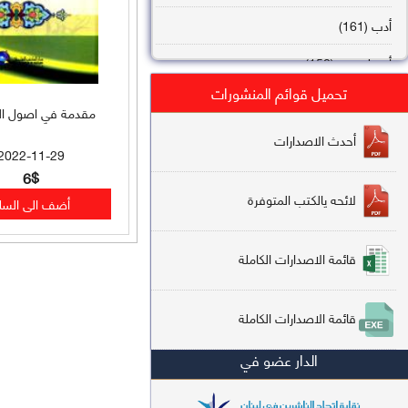
أدب (161)
أصول فقه (158)
تحميل قوائم المنشورات
عقيدة (144)
مقدمة في اصول ال
تاريخ (138)
أحدث الاصدارات
2022-11-29
فقه شافعي (132)
6$
لائحه يالكتب المتوفرة
فقه حنفي (113)
فقه مالكي (112)
قائمة الاصدارات الكاملة
تفسير قرآن (106)
قائمة الاصدارات الكاملة
علم كلام (96)
الدار عضو في
أخلاق وتصوف (91)
سير وتراجم (90)