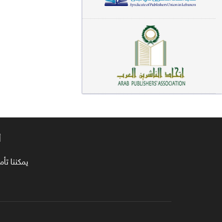
معاجم لغوية (89)
سيرة نبوية وتصوف (81)
فقه (80)
دراسات إسلامية (75)
شعر (72)
علوم قرآن (66)
أ
علوم حديث (64)
روايات (63)
يمكننا تأمين طلبا
قصص للأطفال (63)
فقه عام وأحكام فقهية (62)
قراءات (61)