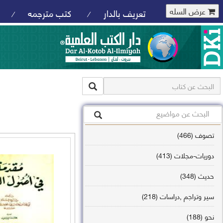
عرض السله
تعريف بالدار
كتب مترجمه
/
/
تصوف (466)
دوريات-مجلات (413)
حديث (348)
سير وتراجم ,دراسات (218)
نحو (188)