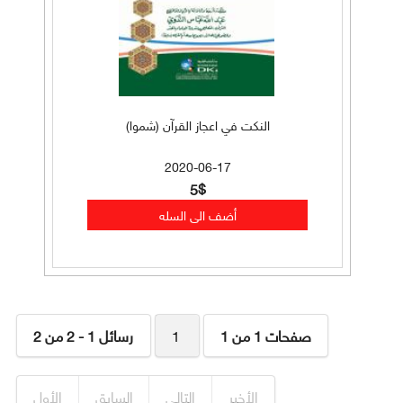
النكت في اعجاز القرآن (شموا)
2020-06-17
5$
صفحات 1 من 1
1
رسائل 1 - 2 من 2
الأخير
التالي
السابق
الأول