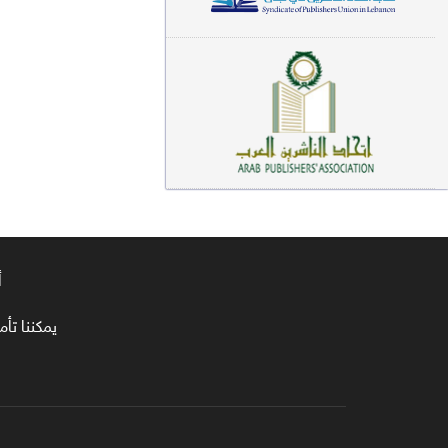
معاجم لغوية (89)
سيرة نبوية وتصوف (81)
فقه (80)
دراسات إسلامية (75)
شعر (72)
علوم قرآن (66)
أ
علوم حديث (64)
روايات (63)
يمكننا تأمين طلبا
قصص للأطفال (63)
فقه عام وأحكام فقهية (62)
قراءات (61)