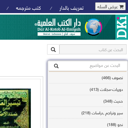
عرض السله
تعريف بالدار
كتب مترجمه
/
/
تصوف (466)
دوريات-مجلات (413)
حديث (348)
سير وتراجم ,دراسات (218)
نحو (188)