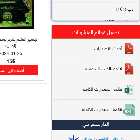
أدب (161)
أصول فقه (158)
تحميل قوائم المنشورات
عقيدة (144)
تيسير العلام شرح عمدة
(لونان)
تاريخ (138)
أحدث الاصدارات
2024-01-25
فقه شافعي (132)
15$
لائحه يالكتب المتوفرة
فقه حنفي (113)
فقه مالكي (112)
قائمة الاصدارات الكاملة
تفسير قرآن (106)
قائمة الاصدارات الكاملة
علم كلام (96)
الدار عضو في
أخلاق وتصوف (91)
سير وتراجم (90)