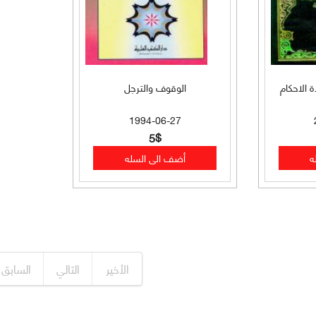
 الاحكام
الوقوف والترجل
1994-06-27
5$
الأخير
التالي
السابق