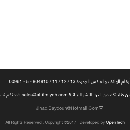
رقام الهاتف والفاكس الجديدة 13 / 12 / 11 / 804810 - 5 - 00961
تكم من الدور النشر اللبنانية sales@al-ilmiyah.com خدمتكم تسعدنا
Jihad.baydoun@hotmail.com
All Rights Reserved , Copyright ©2017 | Developed by
OpenTech