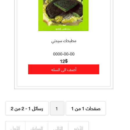
مطبخك سيدتي
0000-00-00
12$
صفحات 1 من 1
1
رسائل 1 - 2 من 2
الأخير
التالي
السابق
الأول