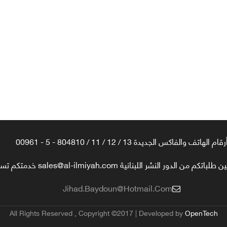
رقام الهاتف والفاكس الجديدة 13 / 12 / 11 / 804810 - 5 - 00961
تكم من الدور النشر اللبنانية sales@al-ilmiyah.com خدمتكم تسعدنا
Jihad.baydoun@hotmail.com
All Rights Reserved , Copyright ©2017 | Developed by
OpenTech