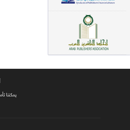
معاجم لغوية (89)
سيرة نبوية وتصوف (81)
فقه (80)
دراسات إسلامية (75)
شعر (72)
علوم قرآن (66)
أ
علوم حديث (64)
روايات (63)
يمكننا تأمين طلبا
قصص للأطفال (63)
فقه عام وأحكام فقهية (62)
قراءات (61)