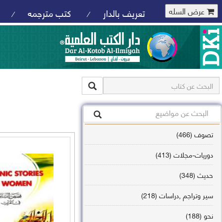
عرض السله
تعريف بالدار
كتب مترجمه
/
/
تصوف (466)
دوريات-مجلات (413)
حديث (348)
سير وتراجم ,دراسات (218)
نحو (188)