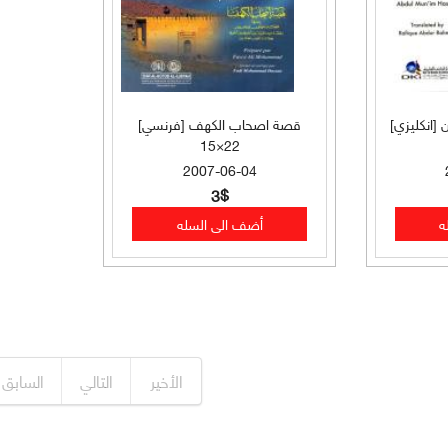
[انكليزي]
قصة اصحاب الكهف [فرنسي]
22×15
2007-06-04
3$
الأخير
التالي
السابق