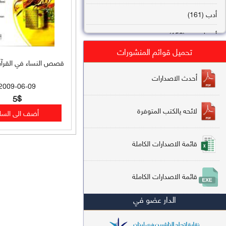
أدب (161)
أصول فقه (158)
تحميل قوائم المنشورات
عقيدة (144)
قصص النساء في القرآن 
تاريخ (138)
أحدث الاصدارات
2009-06-09
فقه شافعي (132)
5$
لائحه يالكتب المتوفرة
فقه حنفي (113)
فقه مالكي (112)
قائمة الاصدارات الكاملة
تفسير قرآن (106)
قائمة الاصدارات الكاملة
علم كلام (96)
الدار عضو في
أخلاق وتصوف (91)
سير وتراجم (90)