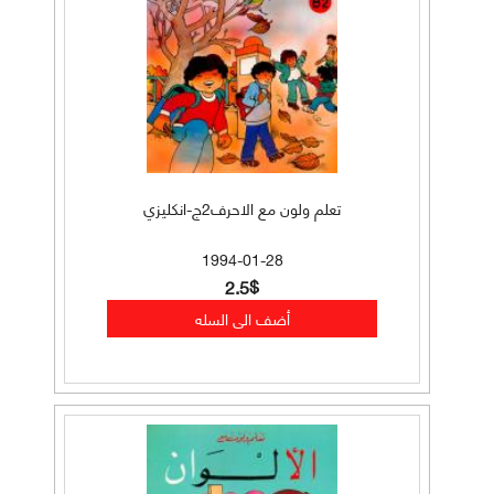
تعلم ولون مع الاحرف2ج-انكليزي
1994-01-28
2.5$