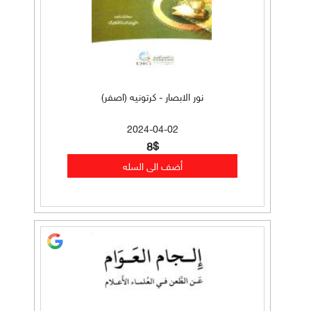
نور الابصار - كرتونيه (اصفر)
2024-04-02
8$