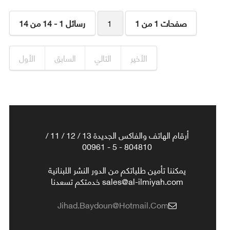
صفحات 1 من 1
1
رسائل 1 - 14 من 14
الأخير
التالي
السابق
الأول
أرقام الهاتف والفاكس الجديدة 13 / 12 / 11 /
804810 - 5 - 00961
يمكننا تأمين طلباتكم من الدور النشر اللبنانية
sales@al-ilmiyah.com خدمتكم تسعدنا
Jihad.baydoun@hotmail.com