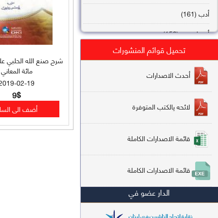
أدب (161)
أصول فقه (158)
تحميل قوائم المنشورات
عقيدة (144)
شرح صنع الله الحلبي ع
مائة المعاني
تاريخ (138)
أحدث الاصدارات
2019-02-19
فقه شافعي (132)
9$
لائحه يالكتب المتوفرة
فقه حنفي (113)
فقه مالكي (112)
قائمة الاصدارات الكاملة
تفسير قرآن (106)
قائمة الاصدارات الكاملة
علم كلام (96)
الدار عضو في
أخلاق وتصوف (91)
سير وتراجم (90)