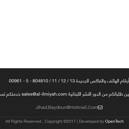
رقام الهاتف والفاكس الجديدة 13 / 12 / 11 / 804810 - 5 - 00961
تكم من الدور النشر اللبنانية sales@al-ilmiyah.com خدمتكم تسعدنا
Jihad.baydoun@hotmail.com
All Rights Reserved , Copyright ©2017 | Developed by
OpenTech