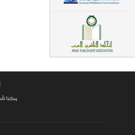
معاجم لغوية (89)
سيرة نبوية وتصوف (81)
فقه (80)
دراسات إسلامية (75)
شعر (72)
علوم قرآن (66)
أ
علوم حديث (64)
روايات (63)
يمكننا تأمين طلبا
قصص للأطفال (63)
فقه عام وأحكام فقهية (62)
قراءات (61)