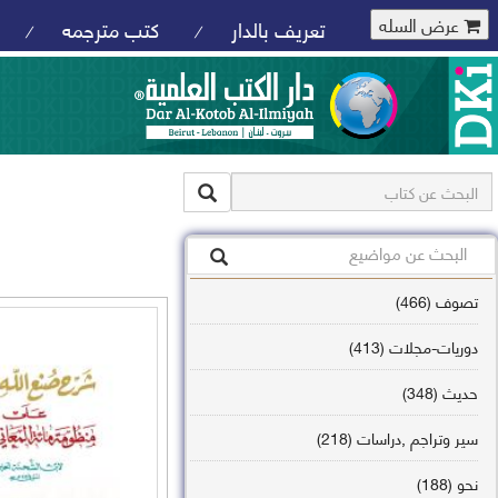
عرض السله
تعريف بالدار
كتب مترجمه
/
/
تصوف (466)
دوريات-مجلات (413)
حديث (348)
سير وتراجم ,دراسات (218)
نحو (188)