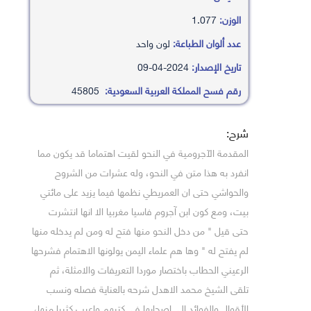
الوزن:
1.077
عدد ألوان الطباعة:
لون واحد
تاريخ الإصدار:
2024-04-09
رقم فسح المملكة العربية السعودية:
45805
شرح:
المقدمة الآجرومية في النحو لقيت اهتماما قد يكون مما
انفرد به هذا متن في النحو، وله عشرات من الشروح
والحواشي حتى ان العمريطي نظمها فيما يزيد على مائتي
بيت، ومع كون ابن آجروم فاسيا مغربيا الا انها انتشرت
حتى قيل " من دخل النحو منها فتح له ومن لم يدخله منها
لم يفتح له " وها هم علماء اليمن يولونها الاهتمام فشرحها
الرعيني الحطاب باختصار موردا التعريفات والامثلة، ثم
تلقى الشيخ محمد الاهدل شرحه بالعناية فصله ونسب
الأقوال والفوائد الى اصحابها في كتبهم واعرب كثيرا منها،