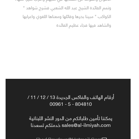
وتمم الفائدة الشيخ عبد الله الشعبي فشرح شواهد "
الكواكب " مبينا بحرها وقائلها ومعناها اللغوي واعرابها
والشاهد فيها فجاء عظيم الفائدة
أرقام الهاتف والفاكس الجديدة 13 / 12 / 11 /
804810 - 5 - 00961
يمكننا تأمين طلباتكم من الدور النشر اللبنانية
sales@al-ilmiyah.com خدمتكم تسعدنا
Jihad.baydoun@hotmail.com