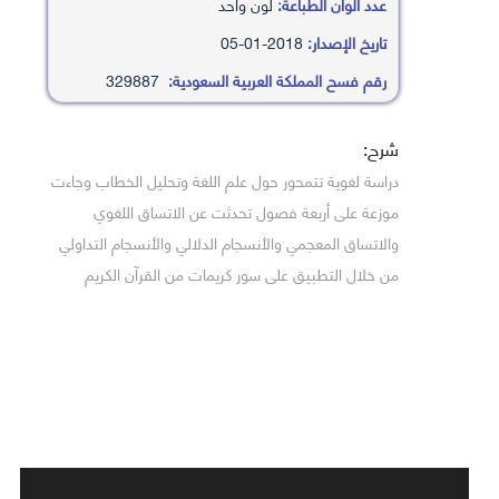
عدد ألوان الطباعة:
لون واحد
تاريخ الإصدار:
2018-01-05
رقم فسح المملكة العربية السعودية:
329887
شرح:
دراسة لغوية تتمحور حول علم اللغة وتحليل الخطاب وجاءت
موزعة على أربعة فصول تحدثت عن الاتساق اللغوي
والاتساق المعجمي والأنسجام الدلالي والأنسجام التداولي
من خلال التطبيق على سور كريمات من القرآن الكريم