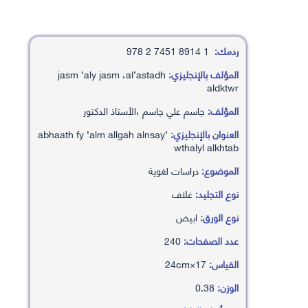
ردمك:
1 8914 7451 2 978
المؤلف بالإنجليزي:
jasm ’aly jasm ،al’astadh
aldktwr
المؤلف:
جاسم علي جاسم ،الأستاذ الدكتور
العنوان بالإنجليزي:
’abhaath fy ’alm allgah alnsay
wthalyl alkhtab
الموضوع:
دراسات لغوية
نوع التجليد:
غلاف
نوع الورق:
ابيض
عدد الصفحات:
240
القياس:
17×24cm
الوزن:
0.38