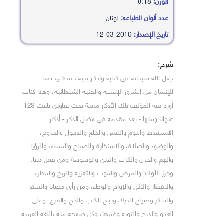
الوزن:
0.18
عدد ألوان الطباعة:
لونان
تاريخ الإصدار:
2010-03-12
شرح:
جعل الله سبحانه في كتابه وأذكار نبيه حفظا وحصنا
للإنسان من الشرور الإنسية والجنية الشيطانية، وهذا كتاب
أورد فيه المؤلف تلك الأذكار مرتبة تحت عناوين بلغت 129
عنوانا ومنها - بعد مقدمة في فضل الذكر - أذكار
الاستيقاظ والنوم واللبس والخلع والدخول والخروج،
والوضوء والصلاة، والاستخارة والصباح والمساء، والرؤيا
والهم والحزن والكرب والدين والوسوسة ومن فعل ذنبا،
وحرز الأولاد والمرض والموت والتعزية والريح والمطر،
والافطار والأكل والزواج والوطء، ومن رأى مصابا والسفر
والشكر وصياح الديك ونباح الكلب والحج والفزع، وعلى
العدو والذبح والتوبة وغيرها، وكل صفحة منه باللغة العربية