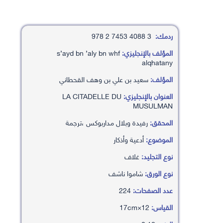
ردمك:
3 4088 7453 2 978
المؤلف بالإنجليزي:
s’ayd bn ’aly bn whf
alqhatany
المؤلف:
سعيد بن علي بن وهف القحطاني
العنوان بالإنجليزي:
LA CITADELLE DU
MUSULMAN
المحقق:
رفيدة وبلال مداربوكس ،ترجمة
الموضوع:
أدعية وأذكار
نوع التجليد:
غلاف
نوع الورق:
شاموا ناشف
عدد الصفحات:
224
القياس:
12×17cm