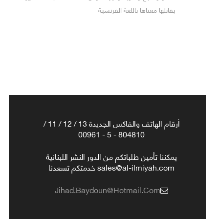
يقابلها معناها باللغة الفرنسية
أرقام الهاتف والفاكس الجديدة 13 / 12 / 11 /
804810 - 5 - 00961
يمكننا تأمين طلباتكم من الدور النشر اللبنانية
sales@al-ilmiyah.com خدمتكم تسعدنا
Jihad.baydoun@hotmail.com