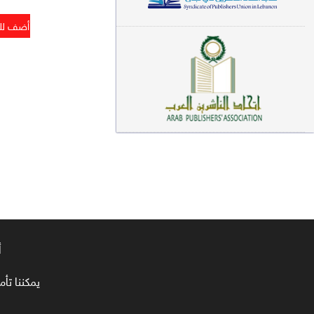
معاجم لغوية (89)
سيرة نبوية وتصوف (81)
فقه (80)
دراسات إسلامية (75)
شعر (72)
علوم قرآن (66)
علوم حديث (64)
روايات (63)
أ
قصص للأطفال (63)
يمكننا تأمين طلبا
فقه عام وأحكام فقهية (62)
قراءات (61)