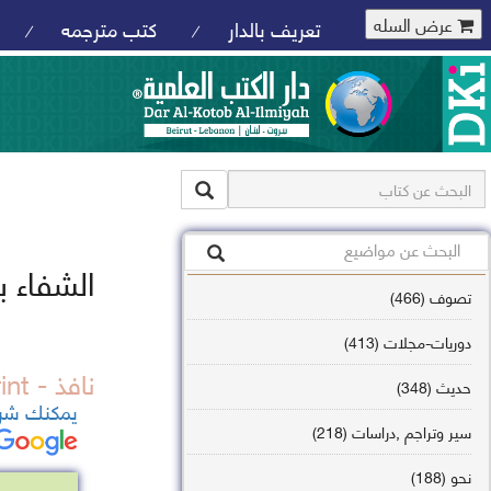
عرض السله
تعريف بالدار
كتب مترجمه
/
/
الشفاء 
تصوف (466)
دوريات-مجلات (413)
نافذ - out of print
حديث (348)
يمكنك شرا
سير وتراجم ,دراسات (218)
نحو (188)