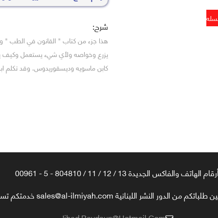
شرح:
هذا جزء من كتاب " القانون في الطب " وأس
يزرع وخواصه ولأي شيء يستعمل وكيف ي
كابن ماسويه وديسقوريدوس. وقد تكلم ابن
رقام الهاتف والفاكس الجديدة 13 / 12 / 11 / 804810 - 5 - 00961
تكم من الدور النشر اللبنانية sales@al-ilmiyah.com خدمتكم تسعدنا
Jihad.baydoun@hotmail.com