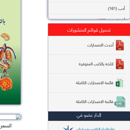
أدب (161)
أصول فقه (158)
تحميل قوائم المنشورات
عقيدة (144)
تاريخ (138)
أحدث الاصدارات
فقه شافعي (132)
لائحه يالكتب المتوفرة
فقه حنفي (113)
فقه مالكي (112)
قائمة الاصدارات الكاملة
تفسير قرآن (106)
قائمة الاصدارات الكاملة
علم كلام (96)
الدار عضو في
أخلاق وتصوف (91)
السعر : 2
سير وتراجم (90)