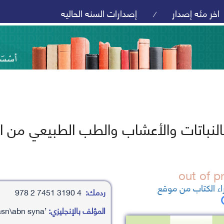
اخر مئه إصدار
إصدارات السنه الحاليه
/
بالنباتات والأعشاب والطب الطبيعي من 
ء الكتاب من موقع
ردمك:
4 3190 7451 2 978
المؤلف بالإنجليزي:
’aby ’aly alhasyn bn ’abd allh bn alhasn\abn syna