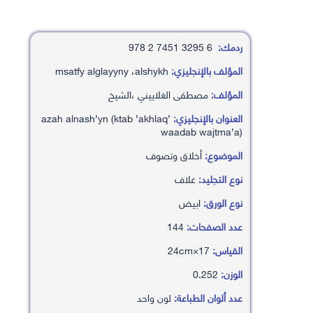
ردمك:
6 3295 7451 2 978
المؤلف بالإنجليزي:
msatfy alglayyny ،alshykh
المؤلف:
مصطفى الغلاييني ،الشيخ
العنوان بالإنجليزي:
’azah alnash’yn (ktab ’akhlaq
waadab wajtma’a)
الموضوع:
أخلاق وتصوف
نوع التجليد:
غلاف
نوع الورق:
ابيض
عدد الصفحات:
144
القياس:
17×24cm
الوزن:
0.252
عدد ألوان الطباعة:
لون واحد