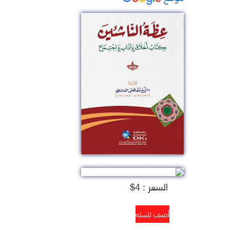
السعر : 4$