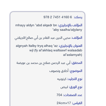
ردمك:
6 4160 7451 2 978
المؤلف بالإنجليزي:
mhayy aldyn ’abd alqadr bn
’aby saalha/aljylany
المؤلف:
محيي الدين عبد القادر بن أبي صالح/الجيلاني
العنوان بالإنجليزي:
algnyah ltalby tryq alhaq ’az
wjl (fy al’akhlaq waltsawf walaadab
al’aslamyah)
المحقق:
أبي عبد الرحمن صلاح بن محمد بن عويضة
الموضوع:
أخلاق وتصوف
نوع التجليد:
كرتونيه
نوع الورق:
ابيض
عدد الصفحات:
704
القياس:
17×24cm