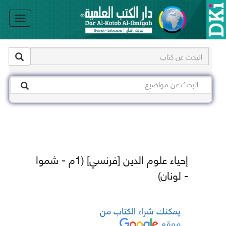
le
on
إحياء علوم الدين [فرنسي] (1م - شموا
- لونان)
يمكنك شراء الكتاب من
موقع