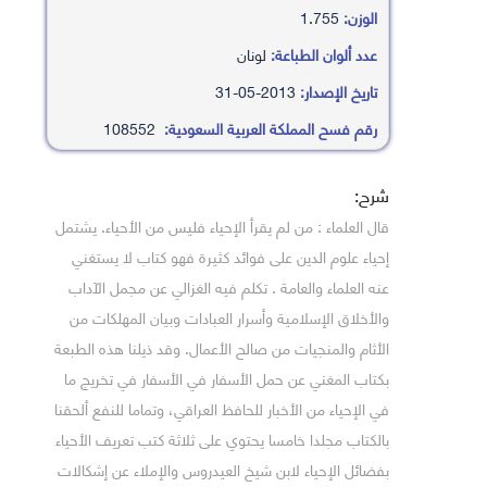
الوزن:
1.755
عدد ألوان الطباعة:
لونان
تاريخ الإصدار:
2013-05-31
رقم فسح المملكة العربية السعودية:
108552
شرح:
قال العلماء : من لم يقرأ الإحياء فليس من الأحياء. يشتمل
إحياء علوم الدين على فوائد كثيرة فهو كتاب لا يستغني
عنه العلماء والعامة . تكلم فيه الغزالي عن مجمل الآداب
والأخلاق الإسلامية وأسرار العبادات وبيان المهلكات من
الأثام والمنجيات من صالح الأعمال. وقد ذيلنا هذه الطبعة
بكتاب المغني عن حمل الأسفار في الأسفار في تخريج ما
في الإحياء من الأخبار للحافظ العراقي، وتماما للنفع ألحقنا
بالكتاب مجلدا خامسا يحتوي على ثلاثة كتب تعريف الأحياء
بفضائل الإحياء لابن شيخ العيدروس والإملاء عن إشكالات