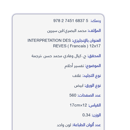
ردمك:
5 6837 7451 2 978
المؤلف:
محمد البصري/ابن سيرين
العنوان بالإنجليزي:
INTERPRETATION DES
REVES ( Francais ) 12x17
المحقق:
ج. كيال وفادي محمد حسن ،ترجمة
الموضوع:
تفسير أحلام
نوع التجليد:
غلاف
نوع الورق:
ابيض
عدد الصفحات:
560
القياس:
12×17cm
الوزن:
0.34
عدد ألوان الطباعة:
لون واحد