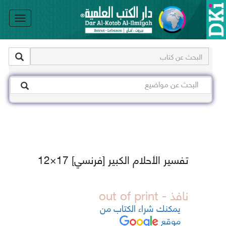
le
on
تفسير الأحلام الكبير [فرنسي] 17×12
نافذ - out of print
يمكنك شراء الكتاب من
موقع