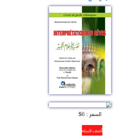
السعر : 6$