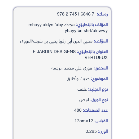
ردمك:
7 6846 7451 2 978
المؤلف بالإنجليزي:
mhayy aldyn ’aby zkrya
yhayy bn shrf/alnwwy
المؤلف:
محيي الدين أبي زكريا يحيى بن شرف/النووي
العنوان بالإنجليزي:
LE JARDIN DES GENS
VERTUEUX
المحقق:
فوزي علي محمد ،ترجمة
الموضوع:
حديث وأخلاق
نوع التجليد:
غلاف
نوع الورق:
ابيض
عدد الصفحات:
480
القياس:
12×17cm
الوزن:
0.295