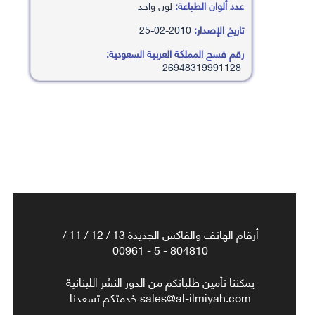
عدد ألوان الطباعة:
لون واحد
تاريخ الإصدار:
2010-02-25
رقم فسح المملكة العربية السعودية:
26948319991128
أرقام الهاتف والفاكس الجديدة 13 / 12 / 11 /
804810 - 5 - 00961
يمكننا تأمين طلباتكم من الدور النشر اللبنانية
sales@al-ilmiyah.com خدمتكم تسعدنا