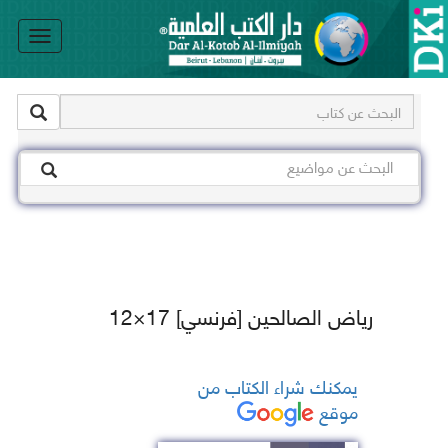
le
on
رياض الصالحين [فرنسي] 17×12
يمكنك شراء الكتاب من
موقع