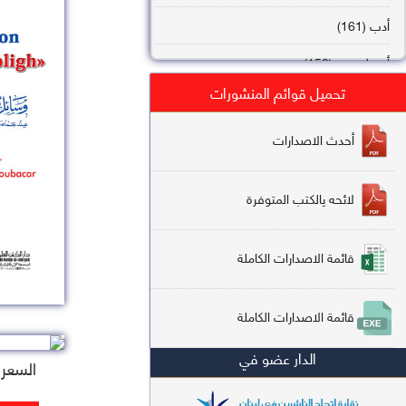
أدب (161)
أصول فقه (158)
تحميل قوائم المنشورات
عقيدة (144)
تاريخ (138)
أحدث الاصدارات
فقه شافعي (132)
لائحه يالكتب المتوفرة
فقه حنفي (113)
فقه مالكي (112)
قائمة الاصدارات الكاملة
تفسير قرآن (106)
قائمة الاصدارات الكاملة
علم كلام (96)
الدار عضو في
أخلاق وتصوف (91)
السعر : 
سير وتراجم (90)