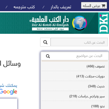
عرض السله
تعريف بالدار
كتب مترجمه
/
/
وسائل ال
تصوف (466)
دوريات-مجلات (413)
يمكنك شرا
حديث (348)
سير وتراجم ,دراسات (218)
نحو (188)