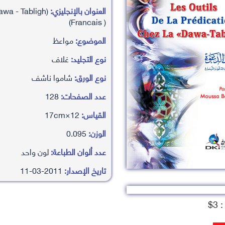
العنوان بالإنجليزي:
awa - Tabligh)
(Francais )
الموضوع:
مواعظ
نوع التجليد:
غلاف
نوع الورق:
شاموا ناشف
عدد الصفحات:
128
القياس:
12×17cm
الوزن:
0.095
عدد ألوان الطباعة:
لون واحد
تاريخ الإصدار:
2011-03-11
3$