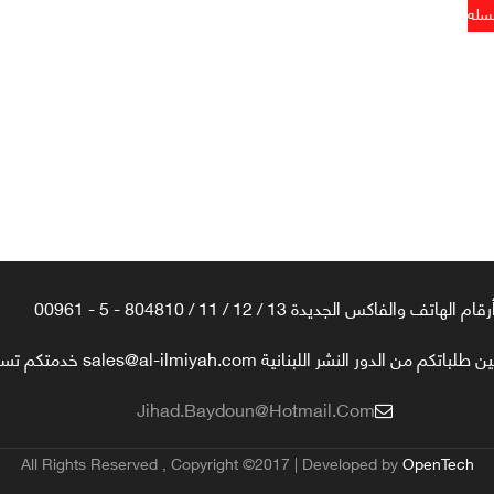
رقام الهاتف والفاكس الجديدة 13 / 12 / 11 / 804810 - 5 - 00961
تكم من الدور النشر اللبنانية sales@al-ilmiyah.com خدمتكم تسعدنا
Jihad.baydoun@hotmail.com
All Rights Reserved , Copyright ©2017 | Developed by
OpenTech