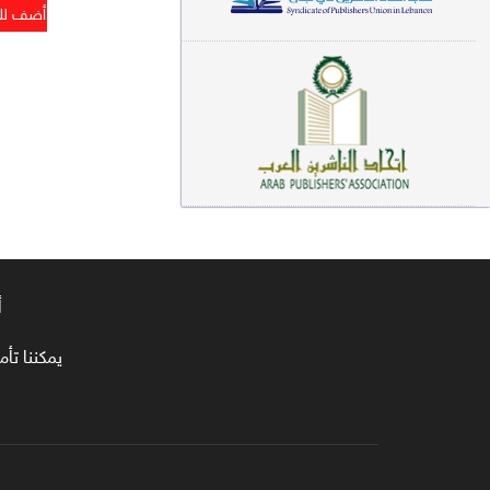
معاجم لغوية (89)
سيرة نبوية وتصوف (81)
فقه (80)
دراسات إسلامية (75)
شعر (72)
علوم قرآن (66)
أ
علوم حديث (64)
روايات (63)
يمكننا تأمين طلبا
قصص للأطفال (63)
فقه عام وأحكام فقهية (62)
قراءات (61)