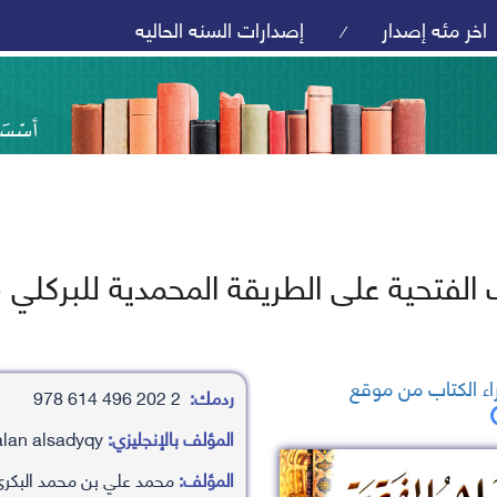
اخر مئه إصدار
إصدارات السنه الحاليه
/
الفتحية على الطريقة المحمدية للبركلي 
ء الكتاب من موقع
ردمك:
2 202 496 614 978
المؤلف بالإنجليزي:
mhamd ’aly bn mhamd albkry/abn ’alan alsadyqy
المؤلف:
محمد علي بن محمد البكري