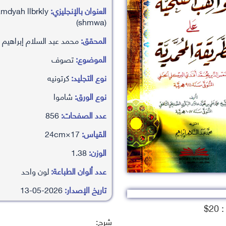
العنوان بالإنجليزي:
mdyah llbrkly
(shmwa)
المحقق:
محمد عبد السلام إبراهيم
الموضوع:
تصوف
نوع التجليد:
كرتونيه
نوع الورق:
شاموا
عدد الصفحات:
856
القياس:
17×24cm
الوزن:
1.38
عدد ألوان الطباعة:
لون واحد
تاريخ الإصدار:
2026-05-13
2$
شرح: