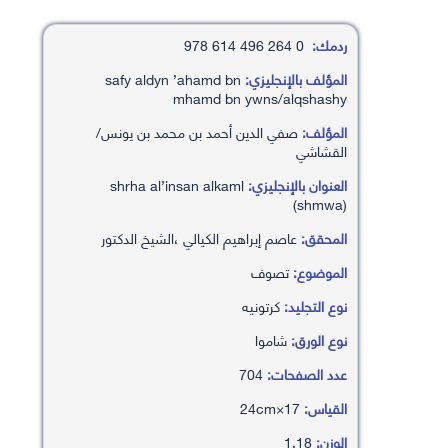
ردمك:
0 264 496 614 978
المؤلف بالإنجليزي:
safy aldyn ’ahamd bn
mhamd bn ywns/alqshashy
المؤلف:
صفي الدين أحمد بن محمد بن يونس/
القشاشي
العنوان بالإنجليزي:
shrha al’insan alkaml
(shmwa)
المحقق:
عاصم إبراهيم الكيالي ،الشيخ الدكتور
الموضوع:
تصوف
نوع التجليد:
كرتونيه
نوع الورق:
شاموا
عدد الصفحات:
704
القياس:
17×24cm
الوزن:
1.18